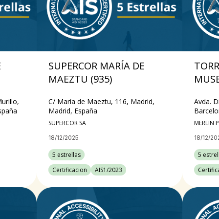
E
SUPERCOR MARÍA DE
TORR
MAEZTU (935)
MUSE
urillo,
C/ María de Maeztu, 116, Madrid,
Avda. D
España
Madrid, España
Barcelo
SUPERCOR SA
MERLIN P
18/12/2025
18/12/20
5 estrellas
5 estrel
Certificacion
AIS1/2023
Certifi