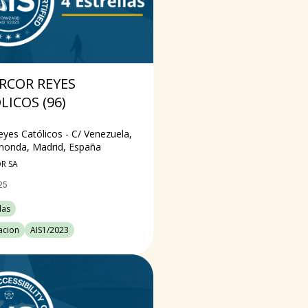
RCOR REYES
LICOS (96)
eyes Católicos - C/ Venezuela,
honda, Madrid, España
R SA
25
las
cacion
AIS1/2023