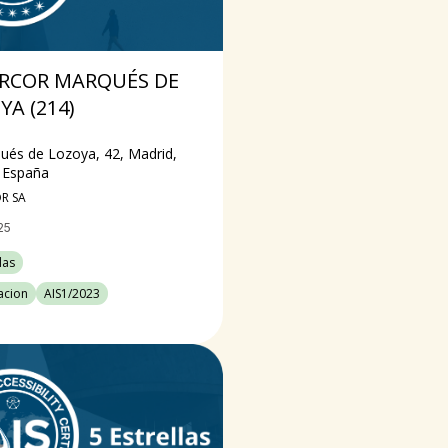
RCOR MARQUÉS DE
YA (214)
ués de Lozoya, 42, Madrid,
 España
R SA
25
las
cacion
AIS1/2023