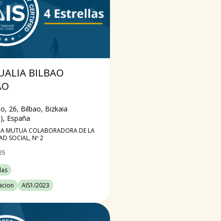
ALIA BILBAO
AO
o, 26, Bilbao, Bizkaia
a), España
IA MUTUA COLABORADORA DE LA
D SOCIAL, Nº 2
25
las
cacion
AIS1/2023