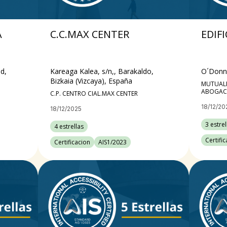
A
C.C.MAX CENTER
EDIF
d,
Kareaga Kalea, s/n,, Barakaldo,
O´Donne
Bizkaia (Vizcaya), España
MUTUALI
ABOGAC
C.P. CENTRO CIAL.MAX CENTER
18/12/20
18/12/2025
3 estrel
4 estrellas
Certifi
Certificacion
AIS1/2023