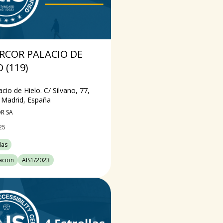
RCOR PALACIO DE
 (119)
acio de Hielo. C/ Silvano, 77,
 Madrid, España
R SA
25
las
cacion
AIS1/2023