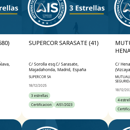
580)
SUPERCOR SARASATE (41)
MUTU
HEN
Álava,
C/ Sorolla esq.C/ Sarasate,
C/ Hena
Majadahonda, Madrid, España
(Vizcay
SUPERCOR SA
MUTUAL
SEGURIDA
18/12/2025
18/12/20
3 estrellas
4 estrel
Certificacion
AIS1/2023
Certifi