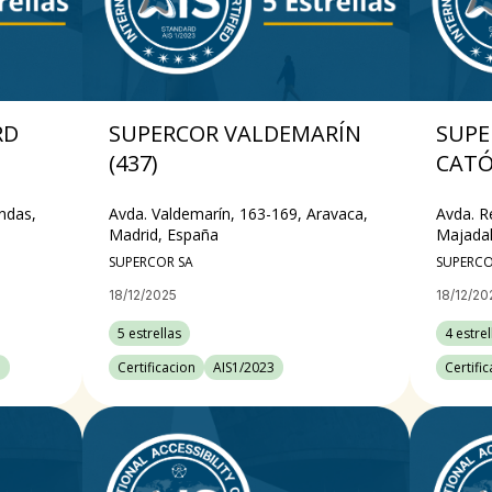
RD
SUPERCOR VALDEMARÍN
SUPE
(437)
CATÓ
ndas,
Avda. Valdemarín, 163-169, Aravaca,
Avda. R
Madrid, España
Majada
SUPERCOR SA
SUPERCO
18/12/2025
18/12/20
5 estrellas
4 estrel
3
Certificacion
AIS1/2023
Certifi